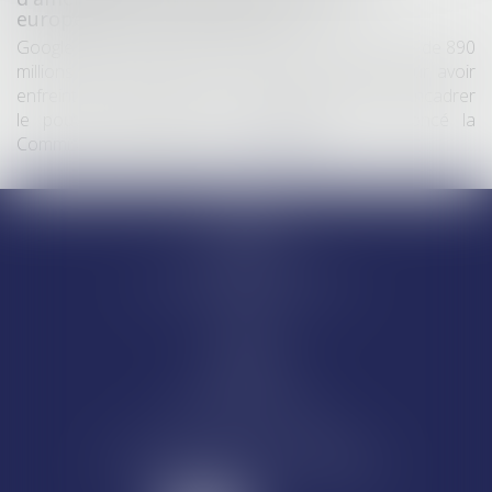
européennes de concurrence
Google a été condamné jeudi à une amende totale de 890
millions d’euros (environ 1 milliard de dollars) pour avoir
enfreint les règles de l’Union européenne visant à encadrer
le pouvoir des géants du numérique, a annoncé la
Commission européenne...
Lire la suite
Accueil
Equipe
Départements
Ventes et saisies immobilières
Actus
Contact
Honoraires
Articles
CASSEL AVOCATS
84 rue d'Amsterdam - 75009 Paris
Tél : 01 44 70 60 10 - Fax : 01 44 70 60 11