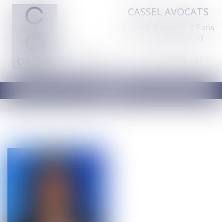
CASSEL AVOCATS
Cabinet d'avocats à Paris
Tél :
01 44 70 60 10
Fax : 01 44 70 60 11
Ouvrir
le
menu
Vous êtes ici :
Natacha PABOT