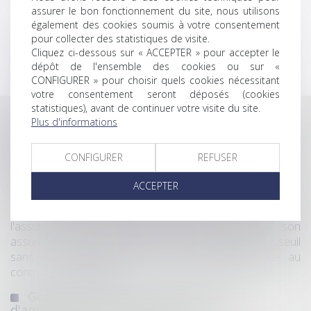
assurer le bon fonctionnement du site, nous utilisons
également des cookies soumis à votre consentement
Elle exerce ses fonctions en liaison avec le
pour collecter des statistiques de visite.
dirigeant, l’Expert-comptable et le
Cliquez ci-dessous sur « ACCEPTER » pour accepter le
Commissaire aux comptes
dépôt de l'ensemble des cookies ou sur «
CONFIGURER » pour choisir quels cookies nécessitant
votre consentement seront déposés (cookies
statistiques), avant de continuer votre visite du site.
Veille juridique
Plus d'informations
Assurance construction : le dépassement du
CONFIGURER
REFUSER
montant maximal garanti peut exclure toute
couverture
ACCEPTER
Lorsqu'un contrat d'assurance limite sa garantie aux
opérations dont le coût n'excède pas un certain montant,
l'assuré ne peut prétendre à la couverture de son
assureur s'il intervient sur un chantier dépassant ce seuil
sans avoir obtenu l'extension de garantie prévue au
contrat...
Lire la suite
Google écope de 890 millions d'euros
d'amende pour violation des règles