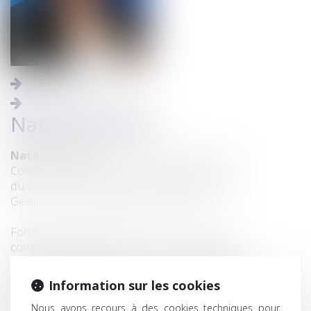
Voir toute l'équipe
Contacter
Natacha Pabot
Natacha PABOT
est titulaire d’un BTS
Comptabilité et Gestion des Organisations et
d’une Licence Générale Droit-Economie-
Gestion mention Gestion de l’Entreprise.
Forte d’une expérience de 12 ans en
comptabilité, dont 3 ans au poste de
Comptable Générale au sein d’une grande
entreprise, elle rejoint le cabinet CASSEL en
Information sur les cookies
qualité de
Comptable Unique
en décembre
2023.
Nous avons recours à des cookies techniques pour