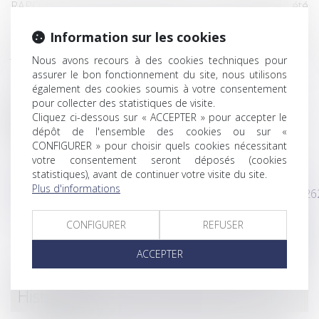
RAPO de l'allocataire débitrice avait, entre-temps, été
rejeté, si bien que le Tribunal ne pouvait rejeter la requête
Information sur les cookies
contentieuse au motif qu'à la date de la
saisine
de la
juridiction, l'administration n'avait pas, elle-même, statué
Nous avons recours à des cookies techniques pour
sur ce RAPO.
assurer le bon fonctionnement du site, nous utilisons
également des cookies soumis à votre consentement
pour collecter des statistiques de visite.
Nicolas BERNARD, Avocat à la Cour
Cliquez ci-dessous sur « ACCEPTER » pour accepter le
Département « Droit public »
dépôt de l'ensemble des cookies ou sur «
CONFIGURER » pour choisir quels cookies nécessitant
votre consentement seront déposés (cookies
statistiques), avant de continuer votre visite du site.
Lien vers l’arrêt du Conseil d’Etat :
Plus d'informations
https://www.legifrance.gouv.fr/ceta/id/CETATEXT0000436726
CONFIGURER
REFUSER
ACCEPTER
Historique