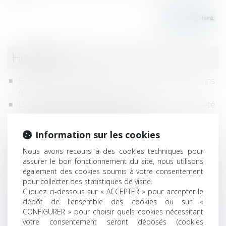
Historique
Servitude de passage : tous les propriétaires voisins
n'ont pas à être appelés en justice
L’absence de valeur probante d’un acte de notoriété
acquisitive ne peut entraîner sa nullité
Propriétaires : comment vous assurer de l'authenticité
Information sur les cookies
des justificatifs de revenus ?
Nous avons recours à des cookies techniques pour
Prêts à taux zéro : des précisions pour les nouveaux
assurer le bon fonctionnement du site, nous utilisons
Servitude de passage : l’enclave… ou la simple
également des cookies soumis à votre consentement
commodité ?
pour collecter des statistiques de visite.
Loi de finances 2025 : quelles mesures pour le
Cliquez ci-dessous sur « ACCEPTER » pour accepter le
logement et l’accession à la propriété ?
dépôt de l'ensemble des cookies ou sur «
Servitude par destination du père de famille : quelle
CONFIGURER » pour choisir quels cookies nécessitant
votre consentement seront déposés (cookies
appréciation en cas de réunion et nouvelle division des