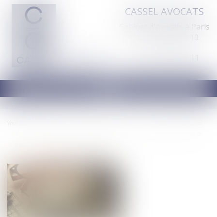
CASSEL AVOCATS
Cabinet d'avocats à Paris
Tél :
01 44 70 60 10
Fax : 01 44 70 60 11
Ouvrir
le
menu
Vous êtes ici :
Accueil
Droit immobilier
Droit de la propriété
Servitude par destination du père de famille : quelle appréciation en cas de
réunion et nouvelle division des fonds ?