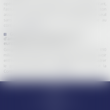
opérations dont le coût n'excède pas un certain montant,
l'assuré ne peut prétendre à la couverture de son
assureur s'il intervient sur un chantier dépassant ce seuil
sans avoir obtenu l'extension de garantie prévue au
contrat...
Lire la suite
Google écope de 890 millions d'euros
d'amende pour violation des règles
européennes de concurrence
Google a été condamné jeudi à une amende totale de 890
millions d’euros (environ 1 milliard de dollars) pour avoir
enfreint les règles de l’Union européenne visant à encadrer
le pouvoir des géants du numérique, a annoncé la
Commission européenne...
Lire la suite
Accueil
Equipe
Départements
Ventes et saisies immobilières
Actus