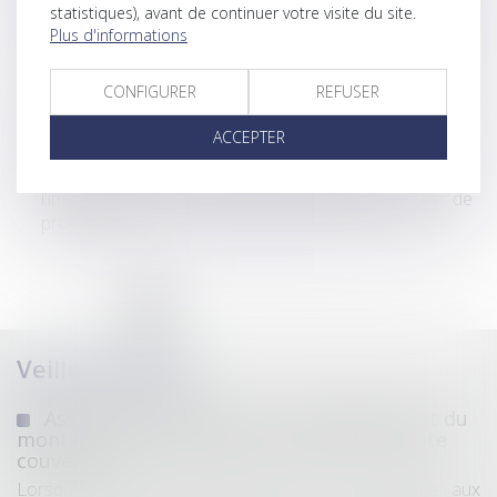
statistiques), avant de continuer votre visite du site.
fonds ?
Plus d'informations
Obligations légales de débroussaillement : l'information
des acquéreurs et des locataires de biens devient
CONFIGURER
REFUSER
obligatoire en 2025
Manquement à l'obligation de délivrance conforme
ACCEPTER
pour un chemin d'accès non aménageable
Bornage litigieux : la Cour de cassation rappelle
l'importance d'une analyse précise des titres de
propriété
...
<<
<
1
2
3
4
5
6
7
>
>>
Veille juridique
Assurance construction : le dépassement du
montant maximal garanti peut exclure toute
couverture
Lorsqu'un contrat d'assurance limite sa garantie aux