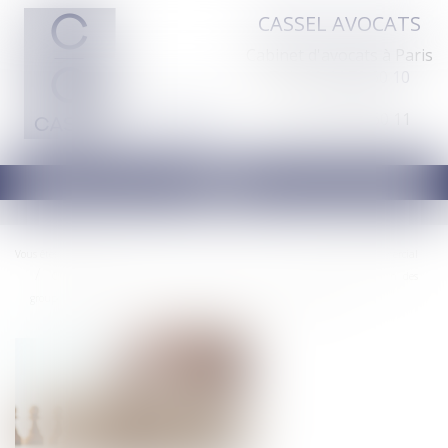
CASSEL AVOCATS
Cabinet d'avocats à Paris
Tél :
01 44 70 60 10
Fax : 01 44 70 60 11
Ouvrir
le
menu
Vous êtes ici :
Accueil
Droit commercial
Coopératives agricoles : l’Autorité de la concurrence autorise la fusion des
groupes coopératifs Euralis et Maïsadour, sous réserve d’engagements