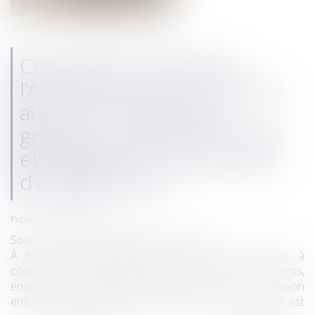
Coopératives agricoles :
l’Autorité de la concurrence
autorise la fusion des
groupes coopératifs Euralis
et Maïsadour, sous réserve
d’engagements
Publié le :
31/07/2026
Source :
www.autoritedelaconcurrence.fr
À l’issue d’une instruction qui a conduit l’Autorité à
consulter de nombreux tiers (agriculteurs, concurrents,
enseignes de la grande distribution), le projet de fusion
entre les groupes coopératifs Euralis et Maïsadour est