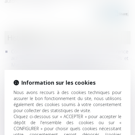
autorisé...
Lire la suite
Historique
Coopératives agricoles : l’Autorité de la concurrence
autorise la fusion des groupes coopératifs Euralis et
Maïsadour, sous réserve d’engagements
Vente de matériel professionnel : le devoir de conseil
du vendeur dépend des compétences de l'acheteur
Information sur les cookies
Transport routier : préavis et rupture brutale des
Nous avons recours à des cookies techniques pour
relations
assurer le bon fonctionnement du site, nous utilisons
Contrat clair et précis : le juge ne peut en modifier la
également des cookies soumis à votre consentement
portée
pour collecter des statistiques de visite.
Abus de position dominante par Google dans le
Cliquez ci-dessous sur « ACCEPTER » pour accepter le
domaine de la publicité en ligne : 2,95 milliards d'euros
dépôt de l'ensemble des cookies ou sur «
d'amende - Actu-Juridique
CONFIGURER » pour choisir quels cookies nécessitant
votre consentement seront déposés (cookies