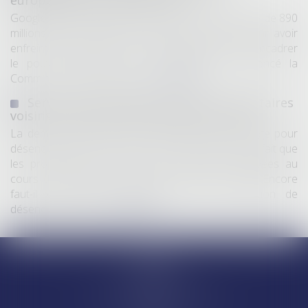
Google a été condamné jeudi à une amende totale de 890
millions d’euros (environ 1 milliard de dollars) pour avoir
enfreint les règles de l’Union européenne visant à encadrer
le pouvoir des géants du numérique, a annoncé la
Commission européenne...
Lire la suite
Servitude de passage : tous les propriétaires
voisins n'ont pas à être appelés en justice
La demande tendant à fixer l'assiette d'un passage pour
désenclaver un fonds n'est pas irrecevable du seul fait que
les propriétaires de toutes les parcelles envisagées au
cours de l'expertise n'ont pas été mis en cause. Encore
faut-il qu'il existe réellement une autre solution de
désenclavement...
Lire la suite
Accueil
Equipe
Départements
Ventes et saisies immobilières