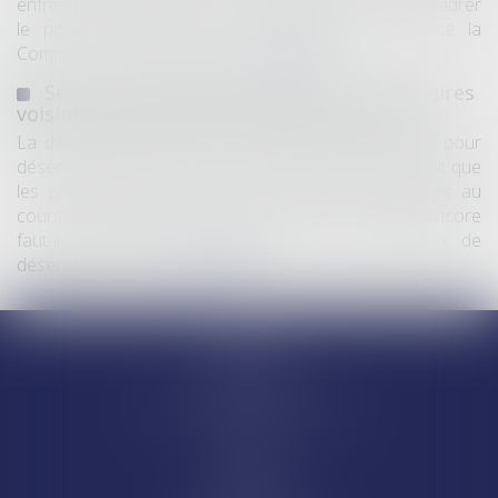
enfreint les règles de l’Union européenne visant à encadrer
le pouvoir des géants du numérique, a annoncé la
Commission européenne...
Lire la suite
Servitude de passage : tous les propriétaires
voisins n'ont pas à être appelés en justice
La demande tendant à fixer l'assiette d'un passage pour
désenclaver un fonds n'est pas irrecevable du seul fait que
les propriétaires de toutes les parcelles envisagées au
cours de l'expertise n'ont pas été mis en cause. Encore
faut-il qu'il existe réellement une autre solution de
désenclavement...
Lire la suite
Accueil
Equipe
Départements
Ventes et saisies immobilières
Actus
Contact
Honoraires