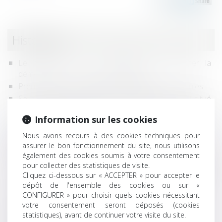
Historique
Le respect de la vie familiale peut empêcher la
démolition d'une construction illégale
Preuve de la commande de travaux supplémentaires
Sauf stipulation particulière, le bailleur d'un local situé
dans un centre commercial n’est pas tenu d’en assurer
Information sur les cookies
la commercialité
Urbanisme : suppression de l’appel contre certaines
Nous avons recours à des cookies techniques pour
autorisations d’urbanisme en zone tendue
assurer le bon fonctionnement du site, nous utilisons
également des cookies soumis à votre consentement
L’Autorité de la concurrence se saisit pour avis pour
pour collecter des statistiques de visite.
analyser les conditions du fonctionnement
Cliquez ci-dessous sur « ACCEPTER » pour accepter le
concurrentiel du secteur de « l’informatique en nuage »
dépôt de l'ensemble des cookies ou sur «
(« cloud »)
CONFIGURER » pour choisir quels cookies nécessitant
Assurance DO : contestation du montant de
votre consentement seront déposés (cookies
l’indemnisation et demande de garantie
statistiques), avant de continuer votre visite du site.