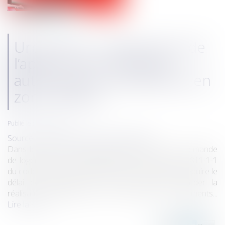
Urbanisme : suppression de
l’appel contre certaines
autorisations d’urbanisme en
zone tendue
Publié le :
03/02/2022
Source :
www.maisondescommunes85.fr
Dans les zones où la tension entre l’offre et la demande
de logements est particulièrement vive, l’article R. 811-1-1
du code de justice administrative (CJA) permet de réduire le
délai de traitement des recours pouvant retarder la
réalisation d’opérations de construction de logements...
Lire la suite