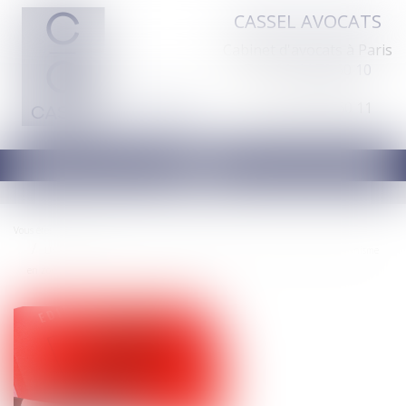
CASSEL AVOCATS
Cabinet d'avocats à Paris
Tél :
01 44 70 60 10
Fax : 01 44 70 60 11
Ouvrir
le
menu
Vous êtes ici :
Accueil
Urbanisme : suppression de l’appel contre certaines autorisations d’urbanisme
en zone tendue