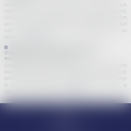
Lorsqu'un contrat d'assurance limite sa garantie aux
opérations dont le coût n'excède pas un certain montant,
l'assuré ne peut prétendre à la couverture de son
assureur s'il intervient sur un chantier dépassant ce seuil
sans avoir obtenu l'extension de garantie prévue au
contrat...
Lire la suite
Google écope de 890 millions d'euros
d'amende pour violation des règles
européennes de concurrence
Google a été condamné jeudi à une amende totale de 890
millions d’euros (environ 1 milliard de dollars) pour avoir
enfreint les règles de l’Union européenne visant à encadrer
le pouvoir des géants du numérique, a annoncé la
Commission européenne...
Lire la suite
Accueil
Equipe
Départements
Ventes et saisies immobilières