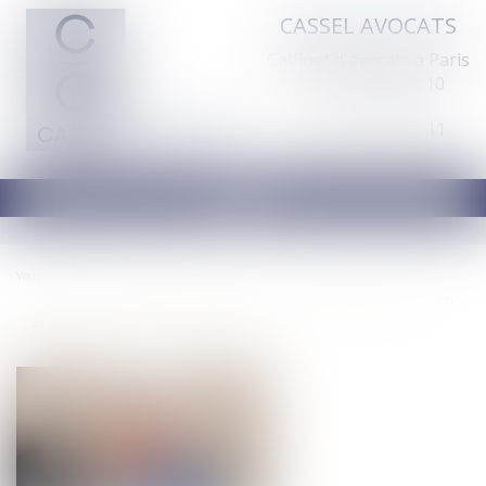
CASSEL AVOCATS
Cabinet d'avocats à Paris
Tél :
01 44 70 60 10
Fax : 01 44 70 60 11
Ouvrir
le
menu
Vous êtes ici :
Accueil
Le silence du maître d’ouvrage ne vaut pas acceptation expresse et non
équivoque de travaux supplémentaires