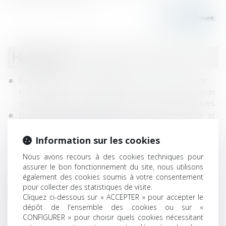
Historique
Expropriation et qualification du terrain à bâtir :
impossibilité pour le juge de prendre en considération
un projet de révision du plan de prévention des risques
Décision de la commission de surendettement et
report du délai de forclusion
Le silence du maître d’ouvrage ne vaut pas acceptation
Information sur les cookies
expresse et non équivoque de travaux
Nous avons recours à des cookies techniques pour
supplémentaires
assurer le bon fonctionnement du site, nous utilisons
Remise en état de l’immeuble et qualité à agir des
également des cookies soumis à votre consentement
copropriétaires
pour collecter des statistiques de visite.
Cliquez ci-dessous sur « ACCEPTER » pour accepter le
Après un sursis à statuer du juge, la régularisation du
dépôt de l'ensemble des cookies ou sur «
permis implique toujours un acte formel
CONFIGURER » pour choisir quels cookies nécessitant
Illicéité de l'objet d’un contrat ne disposant pas d’une