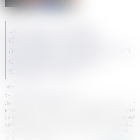
Le silence du maître
d’ouvrage ne vaut pas
acceptation expresse et non
équivoque de travaux
supplémentaires
Publié le :
28/06/2023
Source :
www.lemag-juridique.com
Un marché à forfait est un contrat par lequel un
entrepreneur s’engage, en contrepartie d’un prix
définitivement fixé à l’avance, à effectuer des travaux
également définis. Ce contrat interdit toute augmentation
du prix fixé dans le cadre du marché, sauf stipulation
contraire...
Lire la suite