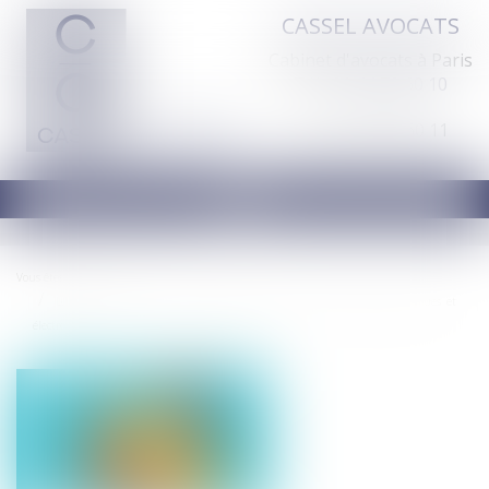
CASSEL AVOCATS
Cabinet d'avocats à Paris
Tél :
01 44 70 60 10
Fax : 01 44 70 60 11
Ouvrir
le
menu
Vous êtes ici :
Accueil
Le Sénat valide l’indice de réparabilité pour les équipements électriques et
électroniques