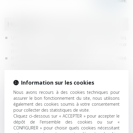
Historique
Un décret de septembre 2019 harmonise les
exigences de sécurité concernant de nombreux
produits destinés aux consommateurs
Information incomplète de l'état daté : la responsabilité
du syndic est encore confirmée
ICPE : le non respect de la réglementation peut
constituer un trouble commercial et un acte de
Information sur les cookies
concurrence déloyale
Nous avons recours à des cookies techniques pour
Rappels en matière d’infractions au Code de
assurer le bon fonctionnement du site, nous utilisons
l’urbanisme
également des cookies soumis à votre consentement
Dérogation au principe du paiement direct dans les
pour collecter des statistiques de visite.
marchés publics
Cliquez ci-dessous sur « ACCEPTER » pour accepter le
Suppression de l'exigence de signature sur les
dépôt de l'ensemble des cookies ou sur «
documents d'identité des parties à la location
CONFIGURER » pour choisir quels cookies nécessitant