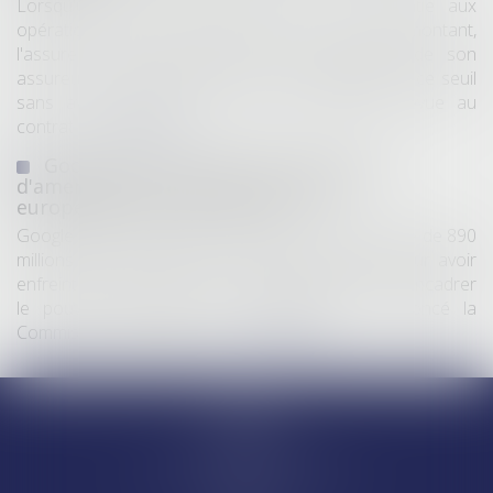
Lorsqu'un contrat d'assurance limite sa garantie aux
opérations dont le coût n'excède pas un certain montant,
l'assuré ne peut prétendre à la couverture de son
assureur s'il intervient sur un chantier dépassant ce seuil
sans avoir obtenu l'extension de garantie prévue au
contrat...
Lire la suite
Google écope de 890 millions d'euros
d'amende pour violation des règles
européennes de concurrence
Google a été condamné jeudi à une amende totale de 890
millions d’euros (environ 1 milliard de dollars) pour avoir
enfreint les règles de l’Union européenne visant à encadrer
le pouvoir des géants du numérique, a annoncé la
Commission européenne...
Lire la suite
Accueil
Equipe
Départements
Ventes et saisies immobilières