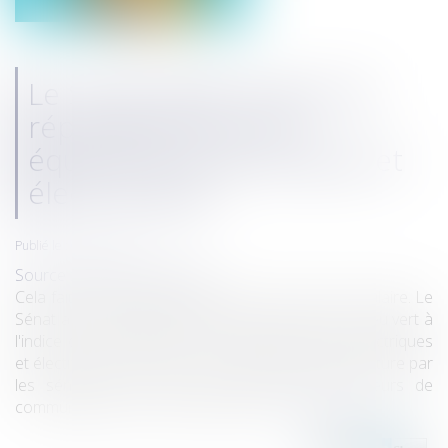
Le Sénat valide l’indice de
réparabilité pour les
équipements électriques et
électroniques
Publié le :
03/10/2019
Source :
www.francetvinfo.fr
Cela fait partie du projet de loi sur l'économie circulaire. Le
Sénat a donné, mardi 24 septembre au soir, son feu vert à
l'indice de "réparabilité" pour les équipements électriques
et électroniques. Le texte, examiné en première lecture par
les sénateurs, impose aux fabricants et vendeurs de
communiquer aux consommateurs...
Lire la suite