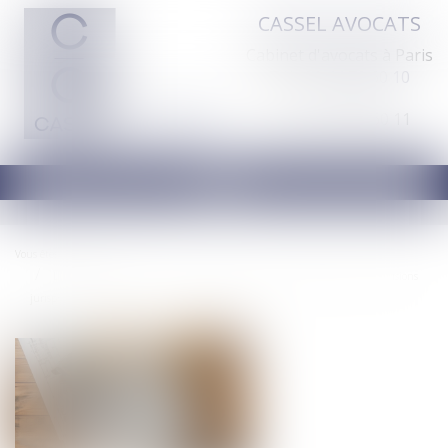
CASSEL AVOCATS
Cabinet d'avocats à Paris
Tél :
01 44 70 60 10
Fax : 01 44 70 60 11
Ouvrir
le
menu
Vous êtes ici :
Accueil
La réception tacite d’un ouvrage et la retenue de garantie : précisions
jurisprudentielles