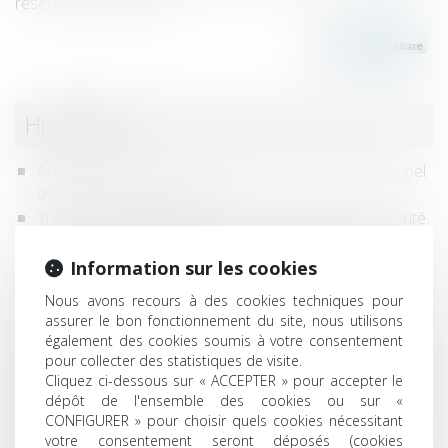
réserves...
Lire la suite
Historique
Annulation de vente et indemnité d’occupation : rappel
des règles de restitution
Transport aérien inter-îles dans les Caraïbes : l’Autorité
de la concurrence sanctionne une entente entre les
compagnies aériennes Air Antilles et Air Caraïbes
Information sur les cookies
Fonction publique d'État : mieux anticiper le
Nous avons recours à des cookies techniques pour
vieillissement des agents
assurer le bon fonctionnement du site, nous utilisons
Dossier de surendettement : la Cour de cassation
également des cookies soumis à votre consentement
revient sur la violation du principe du contradictoire
pour collecter des statistiques de visite.
Bornage litigieux : la Cour de cassation rappelle
Cliquez ci-dessous sur « ACCEPTER » pour accepter le
dépôt de l'ensemble des cookies ou sur «
l'importance d'une analyse précise des titres de
CONFIGURER » pour choisir quels cookies nécessitant
propriété
votre consentement seront déposés (cookies