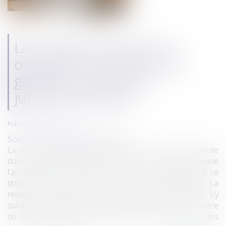
La réception tacite d’un
ouvrage et la retenue de
garantie : précisions
jurisprudentielles
Publié le :
04/12/2024
Source :
www.lemag-juridique.com
La réception des travaux constitue une étape essentielle
dans un contrat de construction, en ce qu’elle marque
l'acceptation des travaux par le maître de l’ouvrage. À ce
titre, elle peut être expresse ou tacite, voire judiciaire. La
retenue de garantie, ou la caution solidaire qui s’y
substitue, constitue une sécurité financière pour le maître
de l’ouvrage en cas de défaillances liées à la levée des