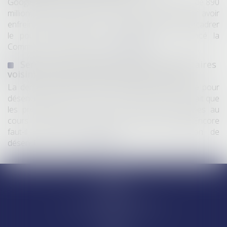
Google a été condamné jeudi à une amende totale de 890
millions d’euros (environ 1 milliard de dollars) pour avoir
enfreint les règles de l’Union européenne visant à encadrer
le pouvoir des géants du numérique, a annoncé la
Commission européenne...
Lire la suite
Servitude de passage : tous les propriétaires
voisins n'ont pas à être appelés en justice
La demande tendant à fixer l'assiette d'un passage pour
désenclaver un fonds n'est pas irrecevable du seul fait que
les propriétaires de toutes les parcelles envisagées au
cours de l'expertise n'ont pas été mis en cause. Encore
faut-il qu'il existe réellement une autre solution de
désenclavement...
Lire la suite
Accueil
Equipe
Départements
Ventes et saisies immobilières
Actus