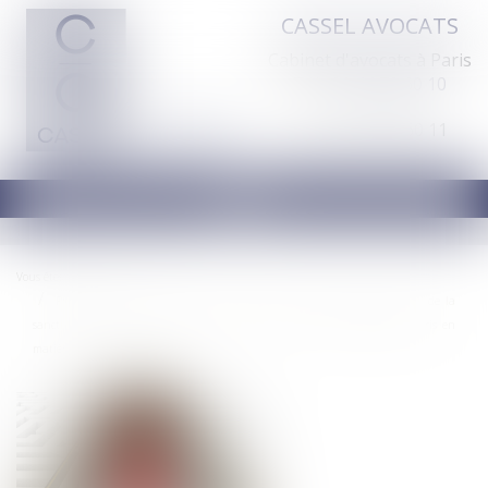
CASSEL AVOCATS
Cabinet d'avocats à Paris
Tél :
01 44 70 60 10
Fax : 01 44 70 60 11
Ouvrir
le
menu
Vous êtes ici :
Accueil
Précision du degré de motivation et les conditions de détermination de la
sanction infligée à FNAC-DARTY en méconnaissance de ses engagements pris en
matière de concentration