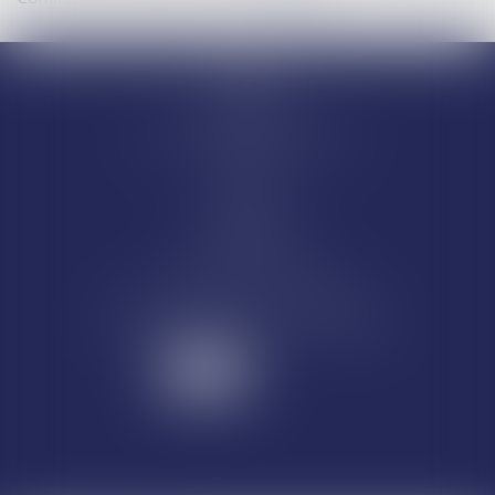
Accueil
Equipe
Départements
Ventes et saisies immobilières
Actus
Contact
Honoraires
Articles
CASSEL AVOCATS
84 rue d'Amsterdam - 75009 Paris
Tél : 01 44 70 60 10 - Fax : 01 44 70 60 11