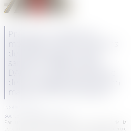
Précision du degré de
motivation et les conditions
de détermination de la
sanction infligée à FNAC-
DARTY en méconnaissance
de ses engagements pris en
matière de concentration
Publié le :
05/12/2019
Source :
www.dalloz-actualite.fr
Par une décision du 27 juillet 2016, l’Autorité de la
concurrence a autorisé l’opération de concentration entre