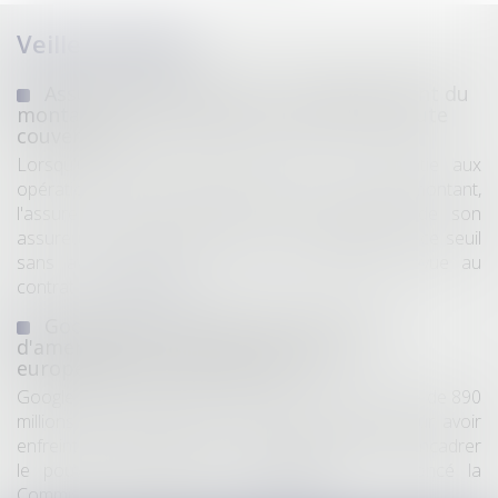
Veille juridique
Assurance construction : le dépassement du
montant maximal garanti peut exclure toute
couverture
Lorsqu'un contrat d'assurance limite sa garantie aux
opérations dont le coût n'excède pas un certain montant,
l'assuré ne peut prétendre à la couverture de son
assureur s'il intervient sur un chantier dépassant ce seuil
sans avoir obtenu l'extension de garantie prévue au
contrat...
Lire la suite
Google écope de 890 millions d'euros
d'amende pour violation des règles
européennes de concurrence
Google a été condamné jeudi à une amende totale de 890
millions d’euros (environ 1 milliard de dollars) pour avoir
enfreint les règles de l’Union européenne visant à encadrer
le pouvoir des géants du numérique, a annoncé la
Commission européenne...
Lire la suite