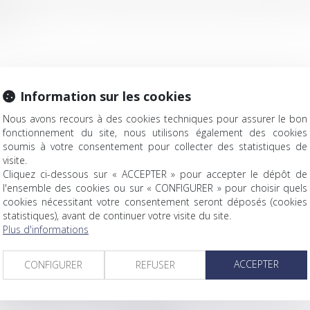
doit être refusée si entre-temps un plan local d'urbanisme (
suite
Information sur les cookies
Nous avons recours à des cookies techniques pour assurer le bon
fonctionnement du site, nous utilisons également des cookies
rbanisme justifie le refus de proroger un certificat d’urbanisme 
soumis à votre consentement pour collecter des statistiques de
re les contrefaçons
visite.
 sécurité sanitaire pour la continuité des activités de construct
Cliquez ci-dessous sur « ACCEPTER » pour accepter le dépôt de
l'ensemble des cookies ou sur « CONFIGURER » pour choisir quels
nsformation de la fonction publique
cookies nécessitant votre consentement seront déposés (cookies
ment du loyer créé par la loi Pinel
statistiques), avant de continuer votre visite du site.
etard ou annulés peut-elle être exclue ?
Plus d'informations
édure et d’exécution des contrats publics
ACCEPTER
CONFIGURER
REFUSER
struction ?
e à la délivrance d'un commandement