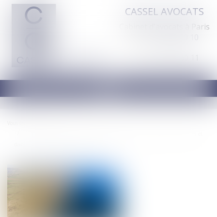
CASSEL AVOCATS
Cabinet d'avocats à Paris
Tél :
01 44 70 60 10
Fax : 01 44 70 60 11
Ouvrir
le
menu
Vous êtes ici :
Accueil
Les paillottes de plage sont-elles interdites dans la bande des 100 mètres et
dans les espaces remarquables du littoral ?