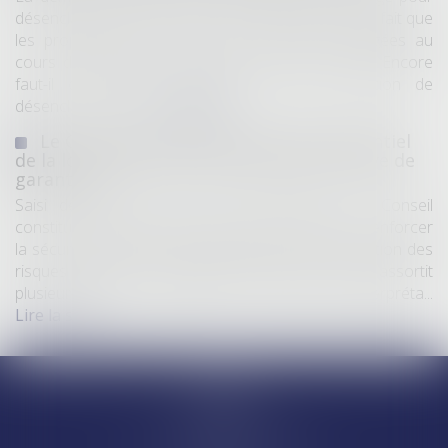
désenclaver un fonds n'est pas irrecevable du seul fait que
les propriétaires de toutes les parcelles envisagées au
cours de l'expertise n'ont pas été mis en cause. Encore
faut-il qu'il existe réellement une autre solution de
désenclavement...
Lire la suite
Le Conseil constitutionnel valide l'essentiel
de la loi renforçant la sécurité sous réserve de
garanties
Saisi de plusieurs recours parlementaires, le Conseil
constitutionnel s'est prononcé sur la loi visant à renforcer
la sécurité, la rétention administrative et la prévention des
risques d'attentat. S'il valide l'essentiel du texte, il assortit
plusieurs de ses dispositions de réserves d'interpréta...
Lire la suite
Accueil
Equipe
Départements
Ventes et saisies immobilières