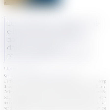
Les paillottes de plage sont-
elles interdites dans la
bande des 100 mètres et
dans les espaces
remarquables du littoral ?
Publié le :
19/05/2022
Source :
www.lagazettedescommunes.com
L’article L. 121-3 du code de l’urbanisme confère un champ
d’application très large aux dispositions de la loi littoral.
Celles-ci s’appliquent à toute personne publique ou privée
pour l’exécution de tous « travaux, constructions » et «
aménagements, installations et travaux divers », ce qui les
rend opposables aux établissements de restauration de