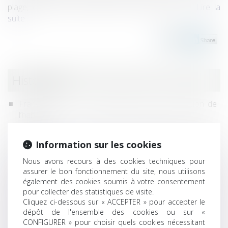
plage, comme l’a déjà reconnu la jurisprudence...
Lire la
suite
Historique
France Rénov : le service public de la rénovation de
l’habitat
Un décret fixe les communes vulnérables à l'érosion
littorale
Information sur les cookies
Commande publique : les aspects environnementaux
Nous avons recours à des cookies techniques pour
devront faire partie des critères
assurer le bon fonctionnement du site, nous utilisons
Droit des acquéreurs empêchés d’occuper
également des cookies soumis à votre consentement
immédiatement les lieux
pour collecter des statistiques de visite.
En présence de mérule, l’acheteur n’a pas de recours
Cliquez ci-dessous sur « ACCEPTER » pour accepter le
s’il a renoncé à faire réaliser un diagnostic
dépôt de l'ensemble des cookies ou sur «
CONFIGURER » pour choisir quels cookies nécessitant
L’action du consommateur tendant à voir déclarer non