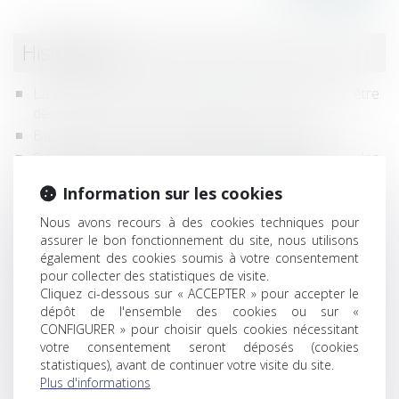
Historique
La vente d'une partie commune spéciale ne peut être
décidée que par les copropriétaires concernés
Baux commerciaux et état d’urgence sanitaire
Occupation des chemins communaux par des
propriétaires privés et recours des communes
Information sur les cookies
Urbanisme : la suppression du degré d'appel est
prolongée et étendue
Nous avons recours à des cookies techniques pour
Un nouveau document-cadre sur les programmes de
assurer le bon fonctionnement du site, nous utilisons
également des cookies soumis à votre consentement
conformité aux règles de concurrence
pour collecter des statistiques de visite.
L’article 1792-4-3 du Code civil s’applique aux actions
Cliquez ci-dessous sur « ACCEPTER » pour accepter le
en responsabilité du maître de l’ouvrage
dépôt de l'ensemble des cookies ou sur «
Publicité comparative : représenter ses concurrents
CONFIGURER » pour choisir quels cookies nécessitant
sous les traits de pigeons est dénigrant
votre consentement seront déposés (cookies
statistiques), avant de continuer votre visite du site.
Le décret d’application de la loi Climat met fin au critère
Plus d'informations
unique du prix dans les marchés publics