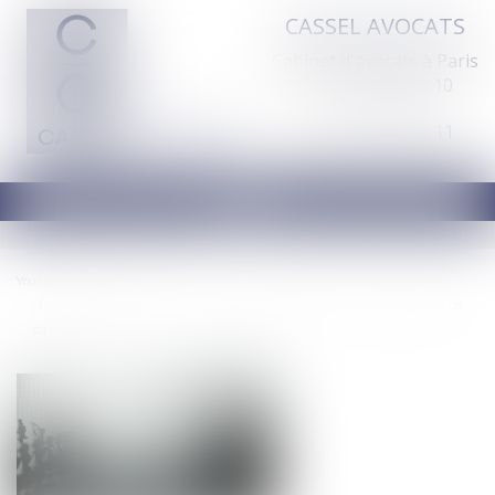
CASSEL AVOCATS
Cabinet d'avocats à Paris
Tél :
01 44 70 60 10
Fax : 01 44 70 60 11
Ouvrir
le
menu
Vous êtes ici :
Accueil
Un nouveau document-cadre sur les programmes de conformité aux règles de
concurrence