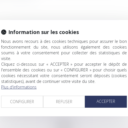
Information sur les cookies
Nous avons recours à des cookies techniques pour assurer le bon
fonctionnement du site, nous utilisons également des cookies
 de paiement êtes-vous obligés d’accepter ?
soumis à votre consentement pour collecter des statistiques de
à 75 % des titres de transport
visite.
res dans la loi ZAN ?
Cliquez ci-dessous sur « ACCEPTER » pour accepter le dépôt de
l'ensemble des cookies ou sur « CONFIGURER » pour choisir quels
de la prescription acquisitive
cookies nécessitant votre consentement seront déposés (cookies
nterprétation conforme
statistiques), avant de continuer votre visite du site.
est librement défini par le contrat
Plus d'informations
aux acquéreurs
es au cadastre
ACCEPTER
CONFIGURER
REFUSER
émunération du maître d'œuvre ?
...
...
<<
<
55
56
57
58
59
60
61
>
>>