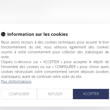
ète de mesures qui pourraient contrecarrer le « choc d'offres 
es à l'activité...
Lire la suite
Information sur les cookies
Nous avons recours à des cookies techniques pour assurer le bon
fonctionnement du site, nous utilisons également des cookies
ion
soumis à votre consentement pour collecter des statistiques de
actuelle et caractérisation
visite.
re seul sans accord de l’AG
Cliquez ci-dessous sur « ACCEPTER » pour accepter le dépôt de
l'ensemble des cookies ou sur « CONFIGURER » pour choisir quels
cookies nécessitant votre consentement seront déposés (cookies
tre bien immobilier
statistiques), avant de continuer votre visite du site.
bilité contractuelle attachée à l’immeuble
Plus d'informations
 commerciales
 loi Elan et des municipales
ACCEPTER
CONFIGURER
REFUSER
tion de tout payer
r cher