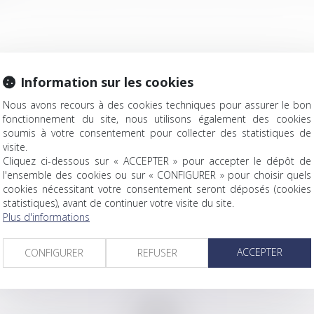
Information sur les cookies
Nous avons recours à des cookies techniques pour assurer le bon
stribution et de concurrence
fonctionnement du site, nous utilisons également des cookies
signée est irrégulière
soumis à votre consentement pour collecter des statistiques de
volutif et évaluation par la cour d’appel
visite.
Cliquez ci-dessous sur « ACCEPTER » pour accepter le dépôt de
l'ensemble des cookies ou sur « CONFIGURER » pour choisir quels
er pour une harmonisation des règles Européennes
cookies nécessitant votre consentement seront déposés (cookies
ercial en cas de cession globale d'un immeuble
statistiques), avant de continuer votre visite du site.
Plus d'informations
e d’incertitude ?
 jusqu’au terme du bail
ACCEPTER
CONFIGURER
REFUSER
ion