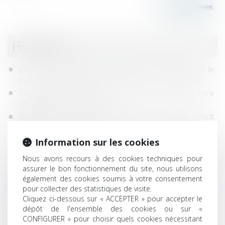
Historique
L’AG de copropriété convoquée par un syndic dont le
mandat a été rétroactivement annulé est annulable
Construction irrégulière : un permis tacite peut faire
obstacle à la remise en état
Surendettement : les dettes professionnelles comptent
aussi
Résiliation d’un marché à forfait et manquements
Information sur les cookies
graves de l’entrepreneur à ses obligations
Nous avons recours à des cookies techniques pour
contractuelles
assurer le bon fonctionnement du site, nous utilisons
L'Autorité publie ses observations sur le rapport de
également des cookies soumis à votre consentement
l’ART concernant l’ouverture à la concurrence du
pour collecter des statistiques de visite.
transport ferroviaire
Cliquez ci-dessous sur « ACCEPTER » pour accepter le
dépôt de l'ensemble des cookies ou sur «
Charges de copropriété : une mise en demeure
CONFIGURER » pour choisir quels cookies nécessitant
imprécise ne permet pas d'obtenir l'exigibilité anticipée