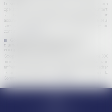
Lorsqu'un contrat d'assurance limite sa garantie aux
opérations dont le coût n'excède pas un certain montant,
l'assuré ne peut prétendre à la couverture de son
assureur s'il intervient sur un chantier dépassant ce seuil
sans avoir obtenu l'extension de garantie prévue au
contrat...
Lire la suite
Google écope de 890 millions d'euros
d'amende pour violation des règles
européennes de concurrence
Google a été condamné jeudi à une amende totale de 890
millions d’euros (environ 1 milliard de dollars) pour avoir
enfreint les règles de l’Union européenne visant à encadrer
le pouvoir des géants du numérique, a annoncé la
Commission européenne...
Lire la suite
Accueil
Equipe
Départements
Ventes et saisies immobilières