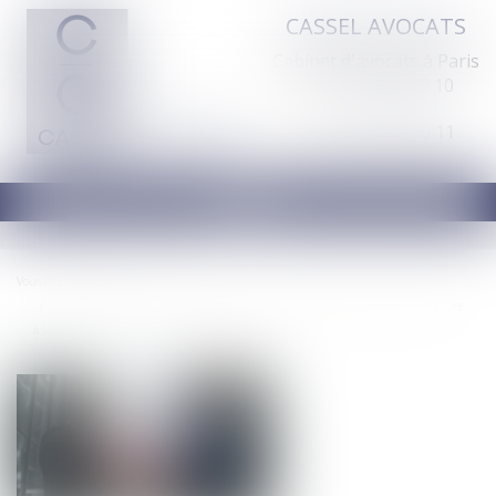
CASSEL AVOCATS
Cabinet d'avocats à Paris
Tél :
01 44 70 60 10
Fax : 01 44 70 60 11
Ouvrir
le
menu
Vous êtes ici :
Accueil
L'Autorité publie ses observations sur le rapport de l’ART concernant l’ouverture
à la concurrence du transport ferroviaire