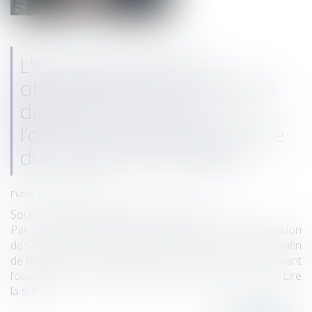
L'Autorité publie ses
observations sur le rapport
de l’ART concernant
l’ouverture à la concurrence
du transport ferroviaire
Publié le :
09/07/2026
Source :
www.autoritedelaconcurrence.fr
Par courrier en date du 4 juin 2026, l’Autorité de régulation
des transports a sollicité l’Autorité de la concurrence afin
de recueillir ses observations sur son rapport concernant
l’ouverture à la concurrence du transport ferroviaire...
Lire
la suite