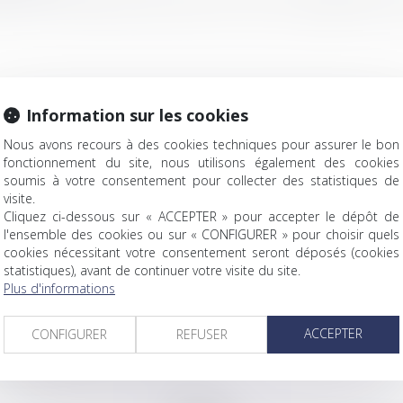
itive en considérant que la parcelle en cause lui appartient doré
Information sur les cookies
Nous avons recours à des cookies techniques pour assurer le bon
fonctionnement du site, nous utilisons également des cookies
soumis à votre consentement pour collecter des statistiques de
 de paiement êtes-vous obligés d’accepter ?
visite.
à 75 % des titres de transport
Cliquez ci-dessous sur « ACCEPTER » pour accepter le dépôt de
res dans la loi ZAN ?
l'ensemble des cookies ou sur « CONFIGURER » pour choisir quels
de la prescription acquisitive
cookies nécessitant votre consentement seront déposés (cookies
statistiques), avant de continuer votre visite du site.
nterprétation conforme
Plus d'informations
est librement défini par le contrat
aux acquéreurs
ACCEPTER
CONFIGURER
REFUSER
es au cadastre
émunération du maître d'œuvre ?