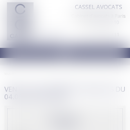
CASSEL AVOCATS
Cabinet d'avocats à Paris
Tél :
01 44 70 60 10
Fax : 01 44 70 60 11
Ouvrir
le
menu
Vous êtes ici :
Accueil
VENTE AUX ENCHÈRES PUBLIQUES du 04.06.2026 UN BOX
VENTE AUX ENCHÈRES PUBLIQUES DU
04.06.2026 UN BOX
Mise à prix :
1 000
,00
€