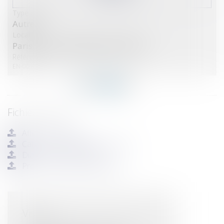
Type de bien :
Autre...
Localité :
Paris 13e Arrondissement (75013)
Référence :
EN-00168
Fichiers joints :
Affiche simplifiée
Cahier des conditions de vente
Diagnostics immobiliers
Procès verbal de description
Visites