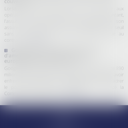
couverture
Lorsqu'un contrat d'assurance limite sa garantie aux
opérations dont le coût n'excède pas un certain montant,
l'assuré ne peut prétendre à la couverture de son
assureur s'il intervient sur un chantier dépassant ce seuil
sans avoir obtenu l'extension de garantie prévue au
contrat...
Lire la suite
Google écope de 890 millions d'euros
d'amende pour violation des règles
européennes de concurrence
Google a été condamné jeudi à une amende totale de 890
millions d’euros (environ 1 milliard de dollars) pour avoir
enfreint les règles de l’Union européenne visant à encadrer
le pouvoir des géants du numérique, a annoncé la
Commission européenne...
Lire la suite
Accueil
Equipe
Départements