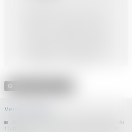
Conformément à la loi n°78-17 du 6
janvier 1978 modifiée relative à
l'informatique, aux fichiers et aux
libertés, et au règlement européen
2016/679, dit Règlement Général sur
la Protection des Données (RGPD),
vous disposez d'un droit d'accès, de
rectification, de suppression des
informations qui vous concernent.
RETOUR
Veille juridique
Assurance construction : le dépassement du
montant maximal garanti peut exclure toute