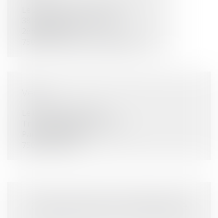
Le 22/05/2026 de 12:30 à 13:30
38-40 Rue des Cordelières
2ème Sous-sol
75013 Paris 13e Arrondissement
Vente
Le 04/06/2026 à 14:00
Tribunal Judiciaire de PARIS
Parvis du tribunal
75017 PARIS 17
Cette annonce m'intéresse