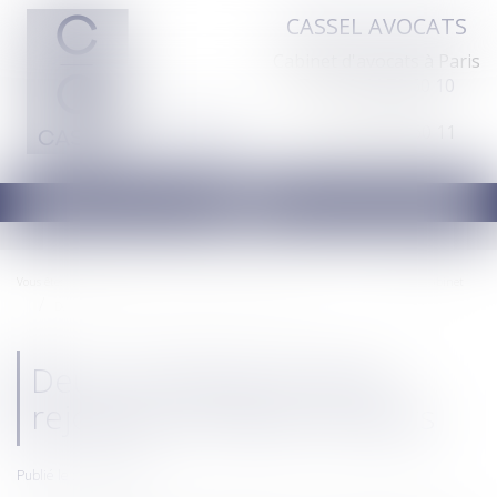
CASSEL AVOCATS
Cabinet d'avocats à Paris
Tél :
01 44 70 60 10
Fax : 01 44 70 60 11
Ouvrir
le
menu
Vous êtes ici :
Actus
Vie du cabinet
Deux nouveaux Avocats rejoignent CASSEL Avocats
Deux nouveaux Avocats
rejoignent CASSEL Avocats
Publié le :
10/07/2020