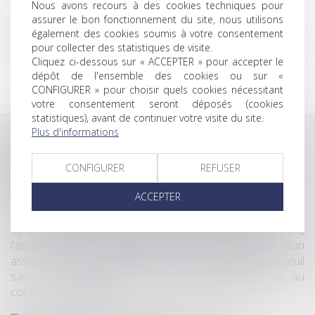
Nous avons recours à des cookies techniques pour
Rallye du cabinet CASSEL Avocats
assurer le bon fonctionnement du site, nous utilisons
Le cabinet TASSART rejoint le cabinet CASSEL Avocats
également des cookies soumis à votre consentement
Le cabinet renforce ses équipes
pour collecter des statistiques de visite.
Cliquez ci-dessous sur « ACCEPTER » pour accepter le
dépôt de l'ensemble des cookies ou sur «
CONFIGURER » pour choisir quels cookies nécessitant
<<
<
1
>
>>
votre consentement seront déposés (cookies
statistiques), avant de continuer votre visite du site.
Plus d'informations
Veille juridique
CONFIGURER
REFUSER
Assurance construction : le dépassement du
montant maximal garanti peut exclure toute
couverture
ACCEPTER
Lorsqu'un contrat d'assurance limite sa garantie aux
opérations dont le coût n'excède pas un certain montant,
l'assuré ne peut prétendre à la couverture de son
assureur s'il intervient sur un chantier dépassant ce seuil
sans avoir obtenu l'extension de garantie prévue au
contrat...
Lire la suite