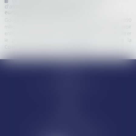
Google écope de 890 millions d'euros
d'amende pour violation des règles
européennes de concurrence
Google a été condamné jeudi à une amende totale de 890
millions d’euros (environ 1 milliard de dollars) pour avoir
enfreint les règles de l’Union européenne visant à encadrer
le pouvoir des géants du numérique, a annoncé la
Commission européenne...
Lire la suite
Accueil
Equipe
Départements
Ventes et saisies immobilières
Actus
Contact
Honoraires
Articles
CASSEL AVOCATS
84 rue d'Amsterdam - 75009 Paris