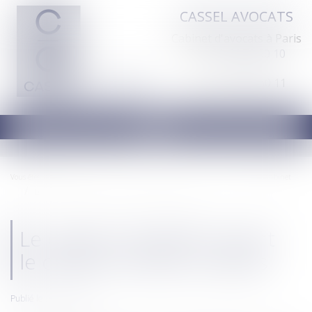
CASSEL AVOCATS
Cabinet d'avocats à Paris
Tél :
01 44 70 60 10
Fax : 01 44 70 60 11
Ouvrir
le
menu
Vous êtes ici :
Actus
Vie du cabinet
Le cabinet TASSART rejoint le cabinet CASSEL Avocats
Le cabinet TASSART rejoint
le cabinet CASSEL Avocats
Publié le :
01/12/2017