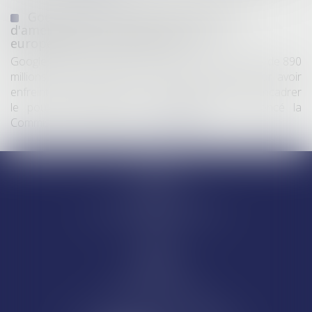
Google écope de 890 millions d'euros
d'amende pour violation des règles
européennes de concurrence
Google a été condamné jeudi à une amende totale de 890
millions d’euros (environ 1 milliard de dollars) pour avoir
enfreint les règles de l’Union européenne visant à encadrer
le pouvoir des géants du numérique, a annoncé la
Commission européenne...
Lire la suite
Accueil
Equipe
Départements
Ventes et saisies immobilières
Actus
Contact
Honoraires
Articles
CASSEL AVOCATS