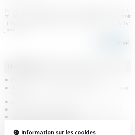
Le cabinet TASSART a rejoint le cabinet CASSEL Avocats,
et plus particulièrement son Département de droit
immobilier, afin d’être pleinement intégré à compter du 1er
janvier 2018.
Historique
CASSEL AVOCATS renforce ses équipes
Recrutement - avocat(e) collaborateur(trice) en Droit
Social
CASSEL AVOCATS se renforce !
Deux nouveaux Avocats rejoignent CASSEL Avocats
Rallye CASSEL Avocats 2019
Bienvenue à l’équipe BERNARD’S
Information sur les cookies
Du changement au sein de l’équipe droit immobilier de