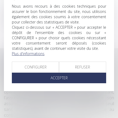
CASSEL Avocats
Nous avons recours à des cookies techniques pour
Rallye du cabinet CASSEL Avocats
assurer le bon fonctionnement du site, nous utilisons
Le cabinet TASSART rejoint le cabinet CASSEL Avocats
également des cookies soumis à votre consentement
pour collecter des statistiques de visite.
Le cabinet renforce ses équipes
Cliquez ci-dessous sur « ACCEPTER » pour accepter le
dépôt de l'ensemble des cookies ou sur «
CONFIGURER » pour choisir quels cookies nécessitant
<<
<
1
>
>>
votre consentement seront déposés (cookies
statistiques), avant de continuer votre visite du site.
Plus d'informations
Veille juridique
CONFIGURER
REFUSER
Assurance construction : le dépassement du
montant maximal garanti peut exclure toute
ACCEPTER
couverture
Lorsqu'un contrat d'assurance limite sa garantie aux
opérations dont le coût n'excède pas un certain montant,
l'assuré ne peut prétendre à la couverture de son
assureur s'il intervient sur un chantier dépassant ce seuil
sans avoir obtenu l'extension de garantie prévue au
contrat...
Lire la suite